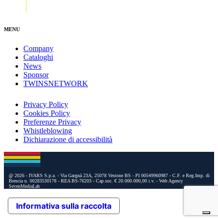
MENU
Company
Cataloghi
News
Sponsor
TWINSNETWORK
Privacy Policy
Cookies Policy
Preferenze Privacy
Whistleblowing
Dichiarazione di accessibilità
@ 2026 - IVARS S.p.a. - Via Gargnà 23A, 25078 Vestone BS - PI 00549960987 - C.F. e Reg.Imp. di
Brescia n. 00283530178 - REA BS-76203 - Cap.soc. € 20.000.000,00 i.v.
- Web Agency
SevenMediaLab
Informativa sulla raccolta