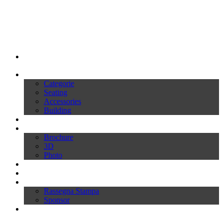
My Ivars
Prodotti
Categorie
Seating
Accessories
Building
Cataloghi
Download
Brochure
3D
Photo
Video
News
Press
Rassegna Stampa
Sponsor
Inworld