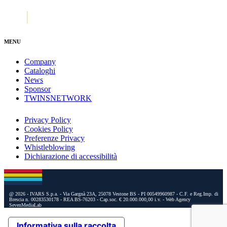
MENU
Company
Cataloghi
News
Sponsor
TWINSNETWORK
Privacy Policy
Cookies Policy
Preferenze Privacy
Whistleblowing
Dichiarazione di accessibilità
@ 2026 - IVARS S.p.a. - Via Gargnà 23A, 25078 Vestone BS - PI 00549960987 - C.F. e Reg.Imp. di
Brescia n. 00283530178 - REA BS-76203 - Cap.soc. € 20.000.000,00 i.v.
- Web Agency
SevenMediaLab
Informativa sulla raccolta