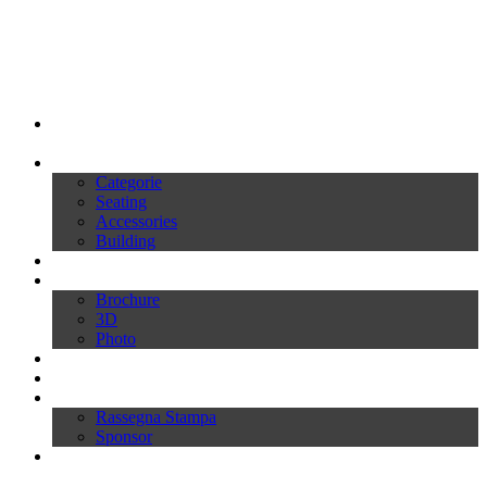
My Ivars
Prodotti
Categorie
Seating
Accessories
Building
Cataloghi
Download
Brochure
3D
Photo
Video
News
Press
Rassegna Stampa
Sponsor
Inworld