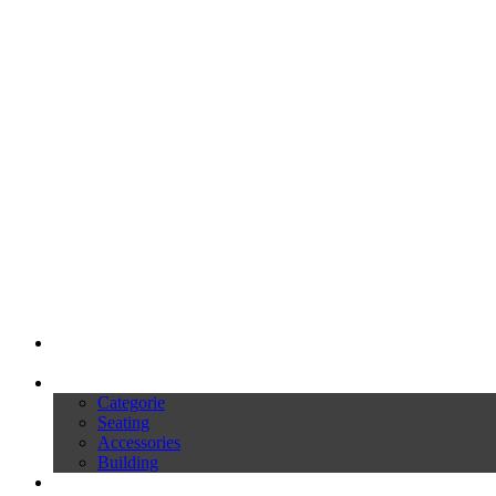
My Ivars
Prodotti
Categorie
Seating
Accessories
Building
Cataloghi