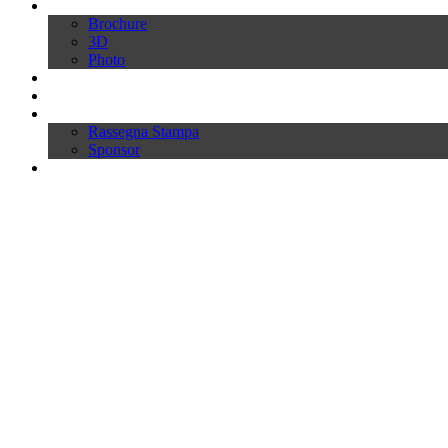
Download
Brochure
3D
Photo
Video
News
Press
Rassegna Stampa
Sponsor
Inworld