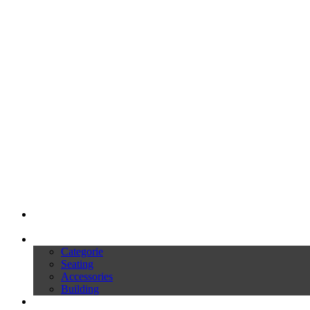
My Ivars
Prodotti
Categorie
Seating
Accessories
Building
Cataloghi