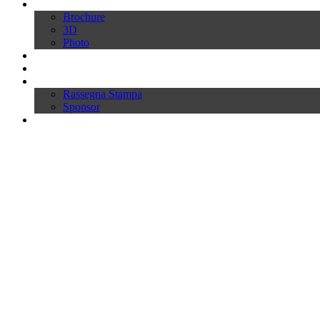
Download
Brochure
3D
Photo
Video
News
Press
Rassegna Stampa
Sponsor
Inworld