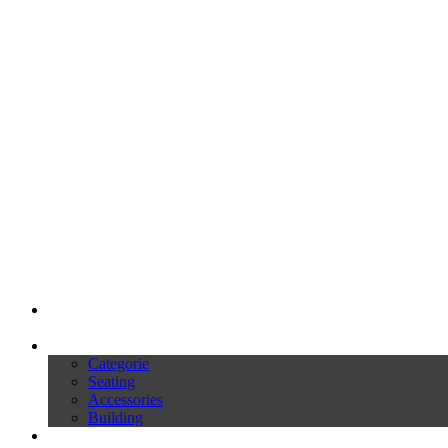
My Ivars
Prodotti
Categorie
Seating
Accessories
Building
Cataloghi