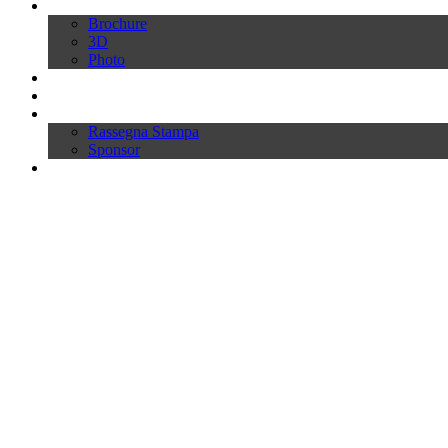
Download
Brochure
3D
Photo
Video
News
Press
Rassegna Stampa
Sponsor
Inworld