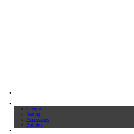
My Ivars
Prodotti
Categorie
Seating
Accessories
Building
Cataloghi