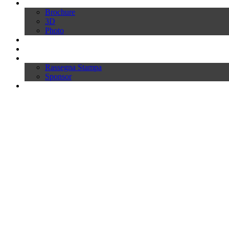
Download
Brochure
3D
Photo
Video
News
Press
Rassegna Stampa
Sponsor
Inworld