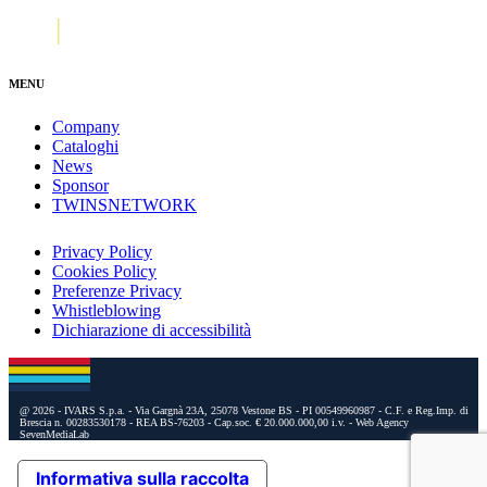
MENU
Company
Cataloghi
News
Sponsor
TWINSNETWORK
Privacy Policy
Cookies Policy
Preferenze Privacy
Whistleblowing
Dichiarazione di accessibilità
@ 2026 - IVARS S.p.a. - Via Gargnà 23A, 25078 Vestone BS - PI 00549960987 - C.F. e Reg.Imp. di
Brescia n. 00283530178 - REA BS-76203 - Cap.soc. € 20.000.000,00 i.v.
- Web Agency
SevenMediaLab
Informativa sulla raccolta