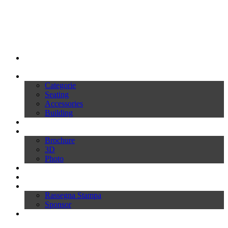
My Ivars
Prodotti
Categorie
Seating
Accessories
Building
Cataloghi
Download
Brochure
3D
Photo
Video
News
Press
Rassegna Stampa
Sponsor
Inworld