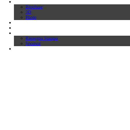
Download
Brochure
3D
Photo
Video
News
Press
Rassegna Stampa
Sponsor
Inworld