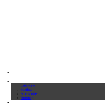
My Ivars
Prodotti
Categorie
Seating
Accessories
Building
Cataloghi