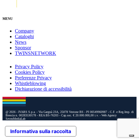
MENU
Company
Cataloghi
News
Sponsor
TWINSNETWORK
Privacy Policy
Cookies Policy
Preferenze Privacy
Whistleblowing
Dichiarazione di accessibilità
@ 2026 - IVARS S.p.a. - Via Gargnà 23A, 25078 Vestone BS - PI 00549960987 - C.F. e Reg.Imp. di
Brescia n. 00283530178 - REA BS-76203 - Cap.soc. € 20.000.000,00 i.v.
- Web Agency
SevenMediaLab
Informativa sulla raccolta