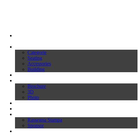
My Ivars
Prodotti
Categorie
Seating
Accessories
Building
Cataloghi
Download
Brochure
3D
Photo
Video
News
Press
Rassegna Stampa
Sponsor
Inworld