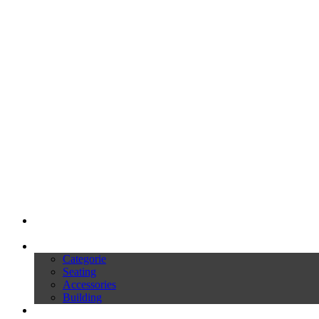
My Ivars
Prodotti
Categorie
Seating
Accessories
Building
Cataloghi