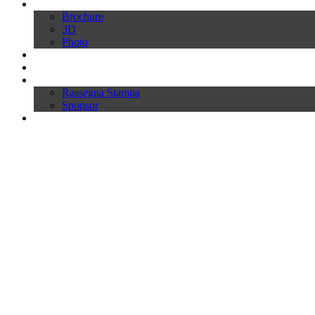
Download
Brochure
3D
Photo
Video
News
Press
Rassegna Stampa
Sponsor
Inworld