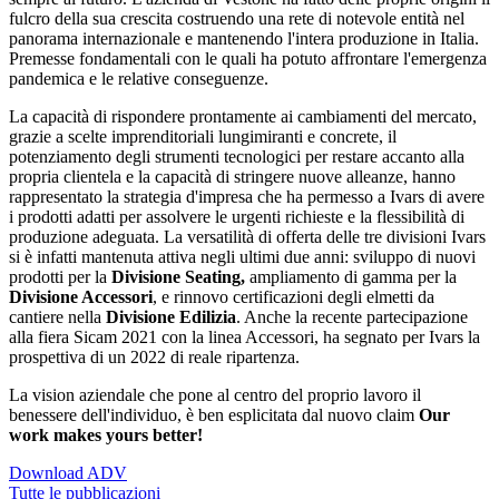
fulcro della sua crescita costruendo una rete di notevole entità nel
panorama internazionale e mantenendo l'intera produzione in Italia.
Premesse fondamentali con le quali ha potuto affrontare l'emergenza
pandemica e le relative conseguenze.
La capacità di rispondere prontamente ai cambiamenti del mercato,
grazie a scelte imprenditoriali lungimiranti e concrete, il
potenziamento degli strumenti tecnologici per restare accanto alla
propria clientela e la capacità di stringere nuove alleanze, hanno
rappresentato la strategia d'impresa che ha permesso a Ivars di avere
i prodotti adatti per assolvere le urgenti richieste e la flessibilità di
produzione adeguata. La versatilità di offerta delle tre divisioni Ivars
si è infatti mantenuta attiva negli ultimi due anni: sviluppo di nuovi
prodotti per la
Divisione Seating,
ampliamento di gamma per la
Divisione Accessori
, e rinnovo certificazioni degli elmetti da
cantiere nella
Divisione Edilizia
. Anche la recente partecipazione
alla fiera Sicam 2021 con la linea Accessori, ha segnato per Ivars la
prospettiva di un 2022 di reale ripartenza.
La vision aziendale che pone al centro del proprio lavoro il
benessere dell'individuo, è ben esplicitata dal nuovo claim
Our
work makes yours better!
Download ADV
Tutte le pubblicazioni