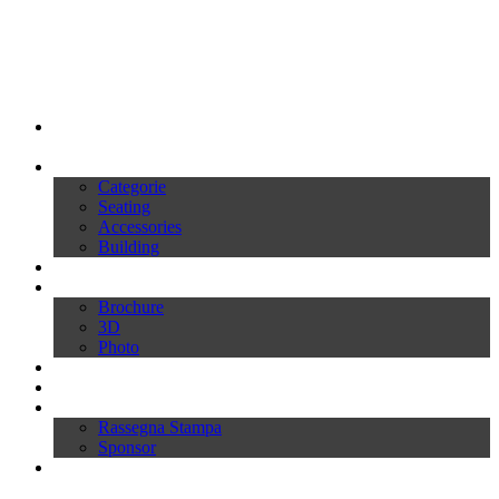
My Ivars
Prodotti
Categorie
Seating
Accessories
Building
Cataloghi
Download
Brochure
3D
Photo
Video
News
Press
Rassegna Stampa
Sponsor
Inworld