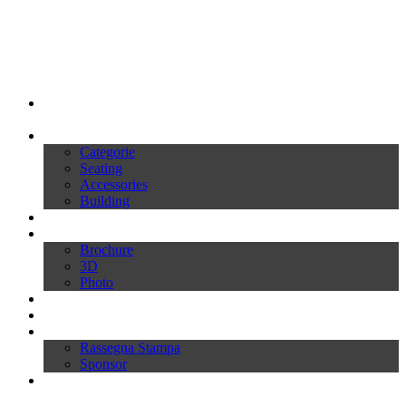
My Ivars
Prodotti
Categorie
Seating
Accessories
Building
Cataloghi
Download
Brochure
3D
Photo
Video
News
Press
Rassegna Stampa
Sponsor
Inworld